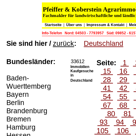
Pfeiffer & Koberstein Agrarimm
Fachmakler für landwirtschaftliche und ländli
Startseite
|
Über uns
|
Impressum & Kontakt
|
Mei
Info-Telefon
Nord: 04503 - 7793957
Süd: 09852 - 61
Sie sind hier /
zurück
:
Deutschland
Bundesländer:
33612
Seite:
1
Immobilien
15
16
Kaufgesuche
in
Baden-
28
29
Deutschland
Wuerttemberg
41
42
Bayern
54
55
Berlin
67
68
Brandenburg
80
81
Bremen
93
94
Hamburg
105
106
Hessen