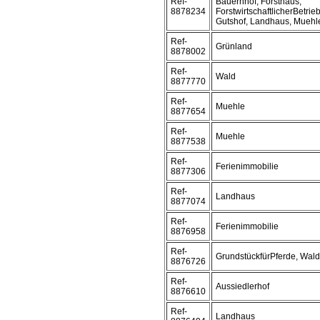
Ref-
Bauernhof, Forsthaus,
8878234
ForstwirtschaftlicherBetrieb
Gutshof, Landhaus, Muehl
Ref-
Grünland
8878002
Ref-
Wald
8877770
Ref-
Muehle
8877654
Ref-
Muehle
8877538
Ref-
Ferienimmobilie
8877306
Ref-
Landhaus
8877074
Ref-
Ferienimmobilie
8876958
Ref-
GrundstückfürPferde, Wald
8876726
Ref-
Aussiedlerhof
8876610
Ref-
Landhaus