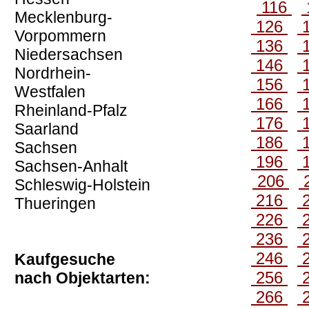
116
Mecklenburg-
126
Vorpommern
136
Niedersachsen
146
Nordrhein-
156
Westfalen
166
Rheinland-Pfalz
176
Saarland
186
Sachsen
196
Sachsen-Anhalt
206
Schleswig-Holstein
216
Thueringen
226
236
246
Kaufgesuche
256
nach Objektarten:
266