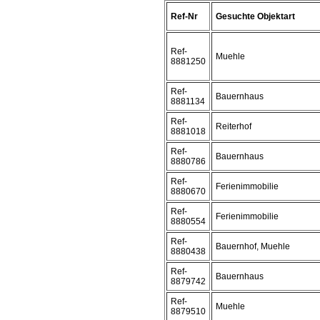
Ref-Nr
Gesuchte Objektart
Ref-
Muehle
8881250
Ref-
Bauernhaus
8881134
Ref-
Reiterhof
8881018
Ref-
Bauernhaus
8880786
Ref-
Ferienimmobilie
8880670
Ref-
Ferienimmobilie
8880554
Ref-
Bauernhof, Muehle
8880438
Ref-
Bauernhaus
8879742
Ref-
Muehle
8879510