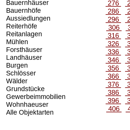
Bauernhäuser
276
Bauernhöfe
286
Aussiedlungen
296
Reiterhöfe
306
Reitanlagen
316
Mühlen
326
Forsthäuser
336
Landhäuser
346
Burgen
356
Schlösser
366
Wälder
376
Grundstücke
386
Gewerbeimmobilien
396
Wohnhaeuser
406
Alle Objektarten