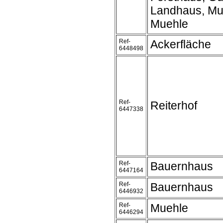
Landhaus, Mu
Muehle
Ref-
Ackerfläche
6448498
Ref-
Reiterhof
6447338
Ref-
Bauernhaus
6447164
Ref-
Bauernhaus
6446932
Ref-
Muehle
6446294