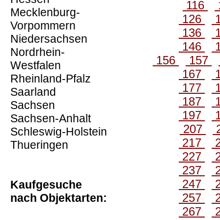
116
Mecklenburg-
126
Vorpommern
136
Niedersachsen
146
Nordrhein-
156
157
Westfalen
167
Rheinland-Pfalz
177
Saarland
187
Sachsen
197
Sachsen-Anhalt
207
Schleswig-Holstein
217
Thueringen
227
237
247
Kaufgesuche
257
nach Objektarten:
267