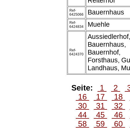
Reiterhof
Ref-
Bauernhaus
6425066
Ref-
Muehle
6424834
Aussiedlerhof
Bauernhaus,
Ref-
Bauernhof,
6424370
Forsthaus, Gu
Landhaus, Mu
Seite:
1
2
16
17
18
30
31
32
44
45
46
58
59
60