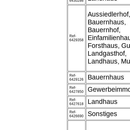
6430286
Aussiedlerhof
Bauernhaus,
Bauernhof,
Ref-
Einfamilienha
6429358
Forsthaus, Gu
Landgasthof,
Landhaus, Mu
Ref-
Bauernhaus
6429126
Ref-
Gewerbeimmob
6427850
Ref-
Landhaus
6427618
Ref-
Sonstiges
6426690