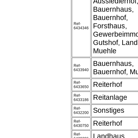
Aussiedlerhof
Bauernhaus,
Bauernhof,
Ref-
Forsthaus,
6434346
Gewerbeimmob
Gutshof, Land
Muehle
Bauernhaus,
Ref-
6433940
Bauernhof, M
Ref-
Reiterhof
6433650
Ref-
Reitanlage
6433186
Ref-
Sonstiges
6432200
Ref-
Reiterhof
6430750
Ref-
Landhaus