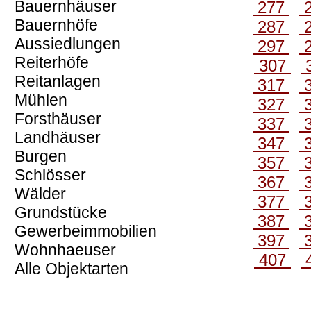
Bauernhäuser
277
Bauernhöfe
287
Aussiedlungen
297
Reiterhöfe
307
Reitanlagen
317
Mühlen
327
Forsthäuser
337
Landhäuser
347
Burgen
357
Schlösser
367
Wälder
377
Grundstücke
387
Gewerbeimmobilien
397
Wohnhaeuser
407
Alle Objektarten