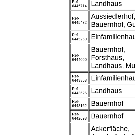
Ref-
Landhaus
6445714
Aussiedlerhof
Ref-
6445482
Bauernhof, Gu
Ref-
Einfamilienha
6445250
Bauernhof,
Ref-
Forsthaus,
6444090
Landhaus, Mu
Ref-
Einfamilienha
6443858
Ref-
Landhaus
6443626
Ref-
Bauernhof
6443162
Ref-
Bauernhof
6442698
Ackerfläche,