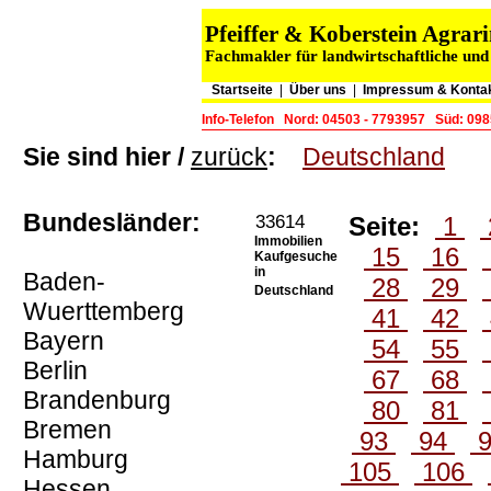
Pfeiffer & Koberstein Agr
Fachmakler für landwirtschaftliche und
Startseite
|
Über uns
|
Impressum & Konta
Info-Telefon
Nord: 04503 - 7793957
Süd: 098
Sie sind hier /
zurück
:
Deutschland
Bundesländer:
33614
Seite:
1
Immobilien
15
16
Kaufgesuche
in
Baden-
28
29
Deutschland
Wuerttemberg
41
42
Bayern
54
55
Berlin
67
68
Brandenburg
80
81
Bremen
93
94
Hamburg
105
106
Hessen