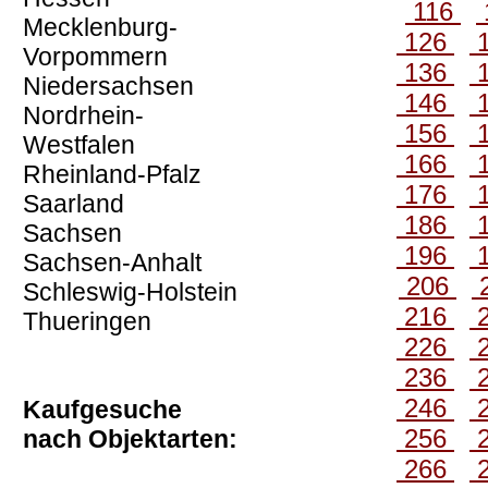
116
Mecklenburg-
126
Vorpommern
136
Niedersachsen
146
Nordrhein-
156
Westfalen
166
Rheinland-Pfalz
176
Saarland
186
Sachsen
196
Sachsen-Anhalt
206
Schleswig-Holstein
216
Thueringen
226
236
246
Kaufgesuche
256
nach Objektarten:
266