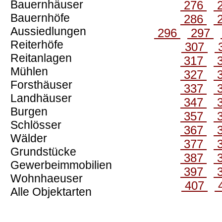
Bauernhäuser
276
Bauernhöfe
286
Aussiedlungen
296
297
Reiterhöfe
307
Reitanlagen
317
Mühlen
327
Forsthäuser
337
Landhäuser
347
Burgen
357
Schlösser
367
Wälder
377
Grundstücke
387
Gewerbeimmobilien
397
Wohnhaeuser
407
Alle Objektarten