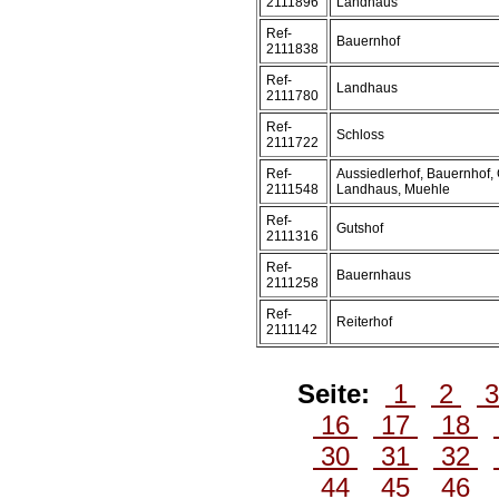
2111896
Landhaus
Ref-
Bauernhof
2111838
Ref-
Landhaus
2111780
Ref-
Schloss
2111722
Ref-
Aussiedlerhof, Bauernhof, 
2111548
Landhaus, Muehle
Ref-
Gutshof
2111316
Ref-
Bauernhaus
2111258
Ref-
Reiterhof
2111142
Seite:
1
2
16
17
18
30
31
32
44
45
46