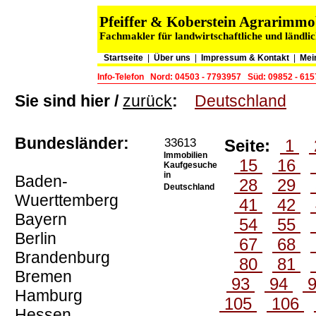
Pfeiffer & Koberstein Agrarimm
Fachmakler für landwirtschaftliche und ländli
Startseite
|
Über uns
|
Impressum & Kontakt
|
Mei
Info-Telefon
Nord: 04503 - 7793957
Süd: 09852 - 61
Sie sind hier /
zurück
:
Deutschland
Bundesländer:
33613
Seite:
1
Immobilien
15
16
Kaufgesuche
in
Baden-
28
29
Deutschland
Wuerttemberg
41
42
Bayern
54
55
Berlin
67
68
Brandenburg
80
81
Bremen
93
94
Hamburg
105
106
Hessen