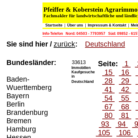
Pfeiffer & Koberstein Agrarimm
Fachmakler für landwirtschaftliche und ländli
Startseite
|
Über uns
|
Impressum & Kontakt
|
Mei
Info-Telefon
Nord: 04503 - 7793957
Süd: 09852 - 61
Sie sind hier /
zurück
:
Deutschland
Bundesländer:
33613
Seite:
1
Immobilien
15
16
Kaufgesuche
in
Baden-
28
29
Deutschland
Wuerttemberg
41
42
Bayern
54
55
Berlin
67
68
Brandenburg
80
81
Bremen
93
94
Hamburg
105
106
Hessen