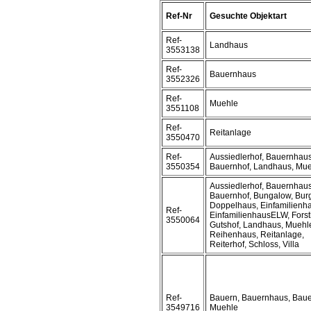
Ref-Nr
Gesuchte Objektart
Ref-
Landhaus
3553138
Ref-
Bauernhaus
3552326
Ref-
Muehle
3551108
Ref-
Reitanlage
3550470
Ref-
Aussiedlerhof, Bauernhaus
3550354
Bauernhof, Landhaus, Mu
Aussiedlerhof, Bauernhaus
Bauernhof, Bungalow, Bur
Doppelhaus, Einfamilienh
Ref-
EinfamilienhausELW, Forst
3550064
Gutshof, Landhaus, Muehl
Reihenhaus, Reitanlage,
Reiterhof, Schloss, Villa
Ref-
Bauern, Bauernhaus, Baue
3549716
Muehle