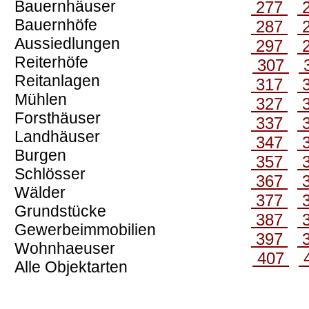
Bauernhäuser
277
Bauernhöfe
287
Aussiedlungen
297
Reiterhöfe
307
Reitanlagen
317
Mühlen
327
Forsthäuser
337
Landhäuser
347
Burgen
357
Schlösser
367
Wälder
377
Grundstücke
387
Gewerbeimmobilien
397
Wohnhaeuser
407
Alle Objektarten