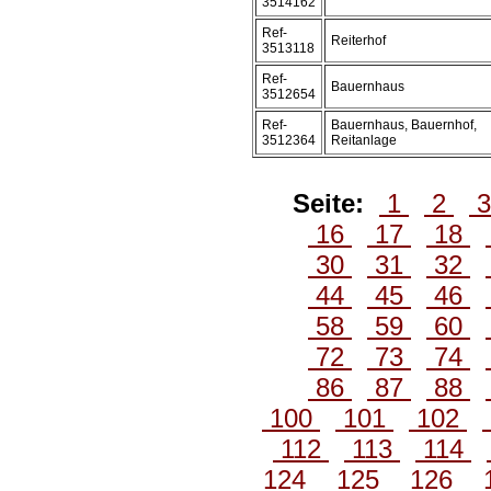
3514162
Ref-
Reiterhof
3513118
Ref-
Bauernhaus
3512654
Ref-
Bauernhaus, Bauernhof,
3512364
Reitanlage
Seite:
1
2
16
17
18
30
31
32
44
45
46
58
59
60
72
73
74
86
87
88
100
101
102
112
113
114
124
125
126