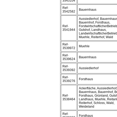
3543104
Ref-
Bauernhaus
3542582
Aussiedlerhof, Bauernhaus
Bauernhof, Forsthaus,
Ref-
ForstwirtschaftlicherBetrieb
3541944
Gutshof, Landhaus,
LandwirtschaftlicherBetrieb
Muehle, Reiterhof, Wald
Ref-
Muehle
3539972
Ref-
Bauernhaus
3539624
Ref-
Aussiedlerhof
3539392
Ref-
Forsthaus
3539276
Ackerfläche, Aussiedlerhof
Bauernhaus, Bauernhof, B
Ref-
Forsthaus, Grünland, Gutsh
3538464
Landhaus, Muehle, Reitan
Reiterhof, Schloss, Wald,
Weideland
Ref-
Forsthaus