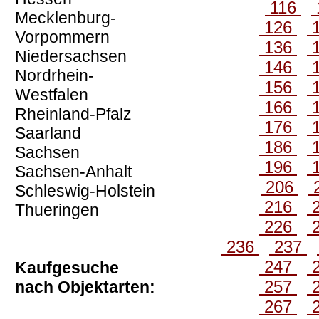
116
Mecklenburg-
126
Vorpommern
136
Niedersachsen
146
Nordrhein-
156
Westfalen
166
Rheinland-Pfalz
176
Saarland
186
Sachsen
196
Sachsen-Anhalt
206
Schleswig-Holstein
216
Thueringen
226
236
237
247
Kaufgesuche
257
nach Objektarten:
267