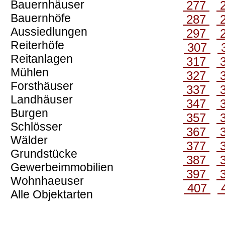
Bauernhäuser
277
Bauernhöfe
287
Aussiedlungen
297
Reiterhöfe
307
Reitanlagen
317
Mühlen
327
Forsthäuser
337
Landhäuser
347
Burgen
357
Schlösser
367
Wälder
377
Grundstücke
387
Gewerbeimmobilien
397
Wohnhaeuser
407
Alle Objektarten