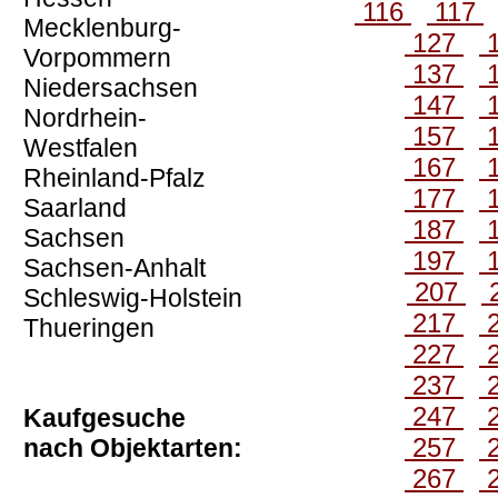
116
117
Mecklenburg-
127
Vorpommern
137
Niedersachsen
147
Nordrhein-
157
Westfalen
167
Rheinland-Pfalz
177
Saarland
187
Sachsen
197
Sachsen-Anhalt
207
Schleswig-Holstein
217
Thueringen
227
237
247
Kaufgesuche
257
nach Objektarten:
267