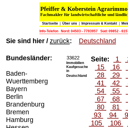
Pfeiffer & Koberstein Agrarimm
Fachmakler für landwirtschaftliche und ländli
Startseite
|
Über uns
|
Impressum & Kontakt
|
Mei
Info-Telefon
Nord: 04503 - 7793957
Süd: 09852 - 61
Sie sind hier /
zurück
:
Deutschland
Bundesländer:
33622
Seite:
1
Immobilien
15
16
Kaufgesuche
in
Baden-
28
29
Deutschland
Wuerttemberg
41
42
Bayern
54
55
Berlin
67
68
Brandenburg
80
81
Bremen
93
94
Hamburg
105
106
Hessen