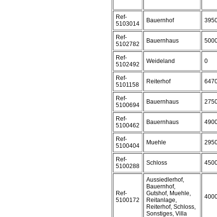
Ref-
Bauernhof
395
5103014
Ref-
Bauernhaus
500
5102782
Ref-
Weideland
0
5102492
Ref-
Reiterhof
647
5101158
Ref-
Bauernhaus
275
5100694
Ref-
Bauernhaus
490
5100462
Ref-
Muehle
295
5100404
Ref-
Schloss
450
5100288
Aussiedlerhof,
Bauernhof,
Ref-
Gutshof, Muehle,
400
5100172
Reitanlage,
Reiterhof, Schloss,
Sonstiges, Villa