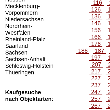
116
Mecklenburg-
126
Vorpommern
136
Niedersachsen
146
Nordrhein-
156
Westfalen
166
Rheinland-Pfalz
176
Saarland
186
187
Sachsen
197
Sachsen-Anhalt
207
Schleswig-Holstein
217
Thueringen
227
237
247
Kaufgesuche
257
nach Objektarten:
267