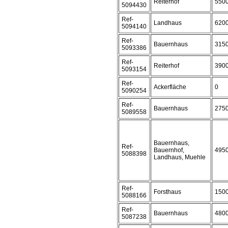
Reiterhof
550
5094430
Ref-
Landhaus
620
5094140
Ref-
Bauernhaus
315
5093386
Ref-
Reiterhof
390
5093154
Ref-
Ackerfläche
0
5090254
Ref-
Bauernhaus
275
5089558
Bauernhaus,
Ref-
Bauernhof,
495
5088398
Landhaus, Muehle
Ref-
Forsthaus
150
5088166
Ref-
Bauernhaus
480
5087238