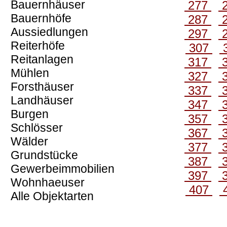
Bauernhäuser
277
Bauernhöfe
287
Aussiedlungen
297
Reiterhöfe
307
Reitanlagen
317
Mühlen
327
Forsthäuser
337
Landhäuser
347
Burgen
357
Schlösser
367
Wälder
377
Grundstücke
387
Gewerbeimmobilien
397
Wohnhaeuser
407
Alle Objektarten