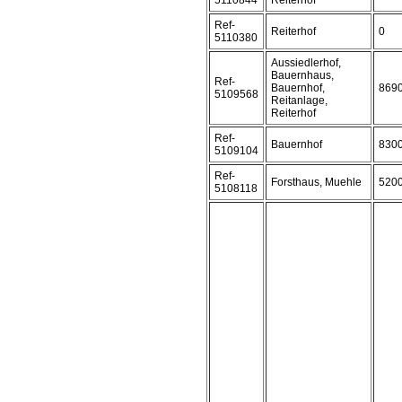
5110844
Reiterhof
Ref-
Reiterhof
0
5110380
Aussiedlerhof,
Bauernhaus,
Ref-
Bauernhof,
869
5109568
Reitanlage,
Reiterhof
Ref-
Bauernhof
830
5109104
Ref-
Forsthaus, Muehle
520
5108118