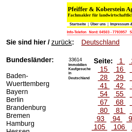
Pfeiffer & Koberstein
Fachmakler für landwirtschaftli
Startseite
|
Über uns
|
Impressum &
Info-Telefon
Nord: 04503 - 7793957
S
Sie sind hier /
zurück
:
Deutschland
Bundesländer:
33614
Seite:
1
Immobilien
15
16
Kaufgesuche
in
Baden-
28
29
Deutschland
Wuerttemberg
41
42
Bayern
54
55
Berlin
67
68
Brandenburg
80
81
Bremen
93
94
Hamburg
105
106
Hessen