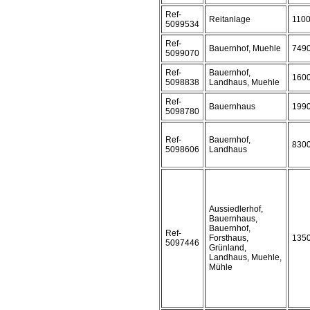
Ref-
Reitanlage
110
5099534
Ref-
Bauernhof, Muehle
749
5099070
Ref-
Bauernhof,
160
5098838
Landhaus, Muehle
Ref-
Bauernhaus
199
5098780
Ref-
Bauernhof,
830
5098606
Landhaus
Aussiedlerhof,
Bauernhaus,
Bauernhof,
Ref-
Forsthaus,
135
5097446
Grünland,
Landhaus, Muehle,
Mühle