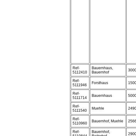
Ref-
Bauernhaus,
300
5112410
Bauernhof
Ref-
Forsthaus
150
5111946
Ref-
Bauernhaus
500
5111714
Ref-
Muehle
249
5111540
Ref-
Bauernhof, Muehle
256
5110960
Ref-
Bauernhof,
290