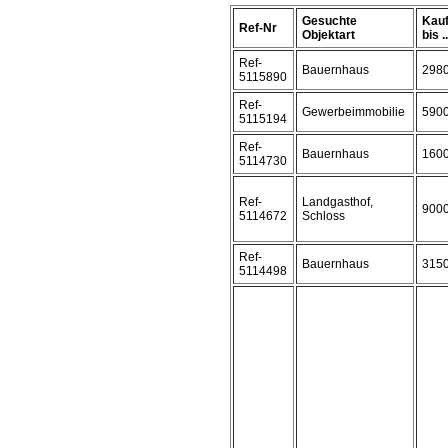
Gesuchte
Kauf
Ref-Nr
Objektart
bis ..
Ref-
Bauernhaus
298
5115890
Ref-
Gewerbeimmobilie
590
5115194
Ref-
Bauernhaus
160
5114730
Ref-
Landgasthof,
900
5114672
Schloss
Ref-
Bauernhaus
315
5114498