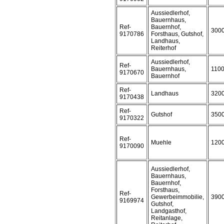
Aussiedlerhof,
Bauernhaus,
Ref-
Bauernhof,
300
9170786
Forsthaus, Gutshof,
Landhaus,
Reiterhof
Aussiedlerhof,
Ref-
Bauernhaus,
110
9170670
Bauernhof
Ref-
Landhaus
320
9170438
Ref-
Gutshof
350
9170322
Ref-
Muehle
120
9170090
Aussiedlerhof,
Bauernhaus,
Bauernhof,
Forsthaus,
Ref-
Gewerbeimmobilie,
390
9169974
Gutshof,
Landgasthof,
Reitanlage,