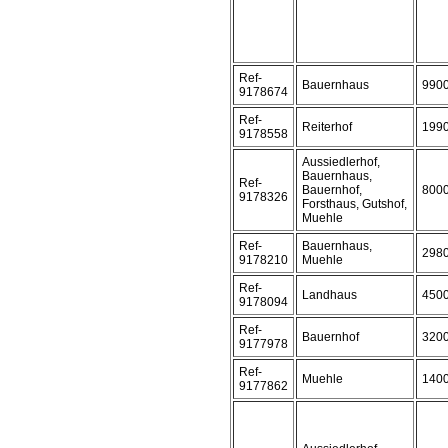
Ref-
Bauernhaus
990
9178674
Ref-
Reiterhof
199
9178558
Aussiedlerhof,
Bauernhaus,
Ref-
Bauernhof,
800
9178326
Forsthaus, Gutshof,
Muehle
Ref-
Bauernhaus,
298
9178210
Muehle
Ref-
Landhaus
450
9178094
Ref-
Bauernhof
320
9177978
Ref-
Muehle
140
9177862