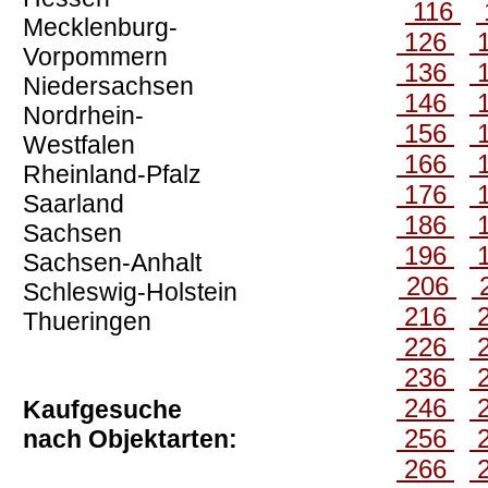
116
Mecklenburg-
126
Vorpommern
136
Niedersachsen
146
Nordrhein-
156
Westfalen
166
Rheinland-Pfalz
176
Saarland
186
Sachsen
196
Sachsen-Anhalt
206
Schleswig-Holstein
216
Thueringen
226
236
246
Kaufgesuche
256
nach Objektarten:
266