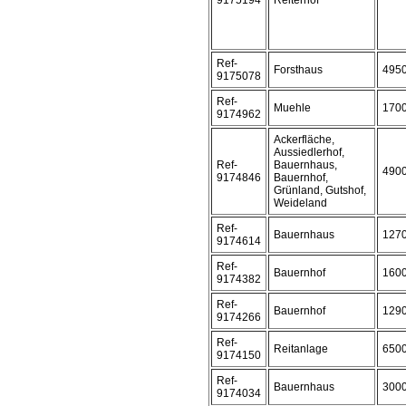
9175194
Reiterhof
Ref-
Forsthaus
495
9175078
Ref-
Muehle
170
9174962
Ackerfläche,
Aussiedlerhof,
Ref-
Bauernhaus,
490
9174846
Bauernhof,
Grünland, Gutshof,
Weideland
Ref-
Bauernhaus
127
9174614
Ref-
Bauernhof
160
9174382
Ref-
Bauernhof
129
9174266
Ref-
Reitanlage
650
9174150
Ref-
Bauernhaus
300
9174034