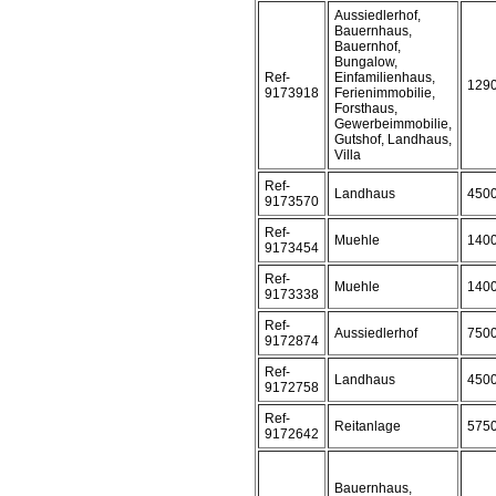
Aussiedlerhof,
Bauernhaus,
Bauernhof,
Bungalow,
Ref-
Einfamilienhaus,
129
9173918
Ferienimmobilie,
Forsthaus,
Gewerbeimmobilie,
Gutshof, Landhaus,
Villa
Ref-
Landhaus
450
9173570
Ref-
Muehle
140
9173454
Ref-
Muehle
140
9173338
Ref-
Aussiedlerhof
750
9172874
Ref-
Landhaus
450
9172758
Ref-
Reitanlage
575
9172642
Bauernhaus,