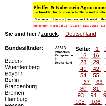
Pfeiffer & Koberstein Agrarimm
Fachmakler für landwirtschaftliche und ländli
Startseite
|
Über uns
|
Impressum & Kontakt
|
Mei
Info-Telefon
Nord: 04503 - 7793957
Süd: 09852 - 61
Sie sind hier /
zurück
:
Deutschland
Bundesländer:
33613
Seite:
1
Immobilien
15
16
Kaufgesuche
in
Baden-
28
29
Deutschland
Wuerttemberg
41
42
Bayern
54
55
Berlin
67
68
Brandenburg
80
81
Bremen
93
94
Hamburg
105
106
Hessen