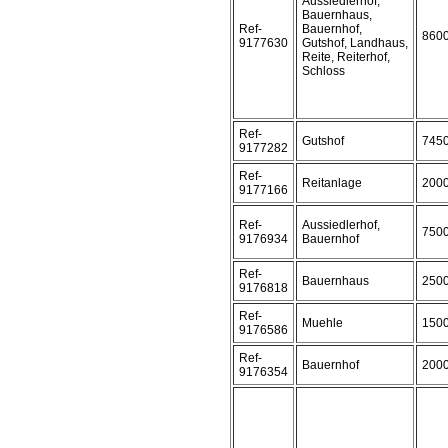
Aussiedlerhof,
Bauernhaus,
Ref-
Bauernhof,
860
9177630
Gutshof, Landhaus,
Reite, Reiterhof,
Schloss
Ref-
Gutshof
745
9177282
Ref-
Reitanlage
200
9177166
Ref-
Aussiedlerhof,
750
9176934
Bauernhof
Ref-
Bauernhaus
250
9176818
Ref-
Muehle
150
9176586
Ref-
Bauernhof
200
9176354