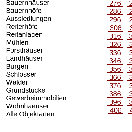
Bauernhäuser
276
Bauernhöfe
286
Aussiedlungen
296
Reiterhöfe
306
Reitanlagen
316
Mühlen
326
Forsthäuser
336
Landhäuser
346
Burgen
356
Schlösser
366
Wälder
376
Grundstücke
386
Gewerbeimmobilien
396
Wohnhaeuser
406
Alle Objektarten