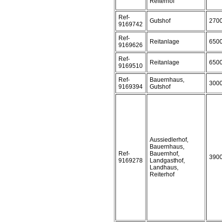
Reiterhof
Ref-
Gutshof
270
9169742
Ref-
Reitanlage
650
9169626
Ref-
Reitanlage
650
9169510
Ref-
Bauernhaus,
300
9169394
Gutshof
Aussiedlerhof,
Bauernhaus,
Ref-
Bauernhof,
390
9169278
Landgasthof,
Landhaus,
Reiterhof