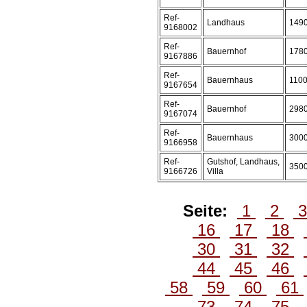
Ref-
Landhaus
149
9168002
Ref-
Bauernhof
178
9167886
Ref-
Bauernhaus
110
9167654
Ref-
Bauernhof
298
9167074
Ref-
Bauernhaus
300
9166958
Ref-
Gutshof, Landhaus,
350
9166726
Villa
Seite:
1
2
16
17
18
30
31
32
44
45
46
58
59
60
61
73
74
75