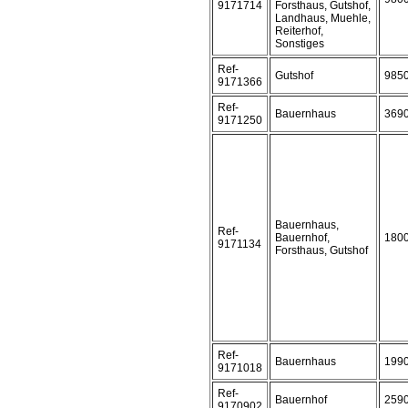
9171714
Forsthaus, Gutshof,
Landhaus, Muehle,
Reiterhof,
Sonstiges
Ref-
Gutshof
985
9171366
Ref-
Bauernhaus
369
9171250
Bauernhaus,
Ref-
Bauernhof,
180
9171134
Forsthaus, Gutshof
Ref-
Bauernhaus
199
9171018
Ref-
Bauernhof
259
9170902