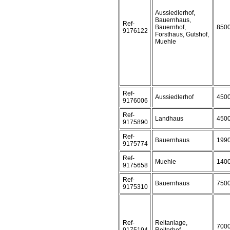
Aussiedlerhof,
Bauernhaus,
Ref-
Bauernhof,
850
9176122
Forsthaus, Gutshof,
Muehle
Ref-
Aussiedlerhof
450
9176006
Ref-
Landhaus
450
9175890
Ref-
Bauernhaus
199
9175774
Ref-
Muehle
140
9175658
Ref-
Bauernhaus
750
9175310
Ref-
Reitanlage,
700