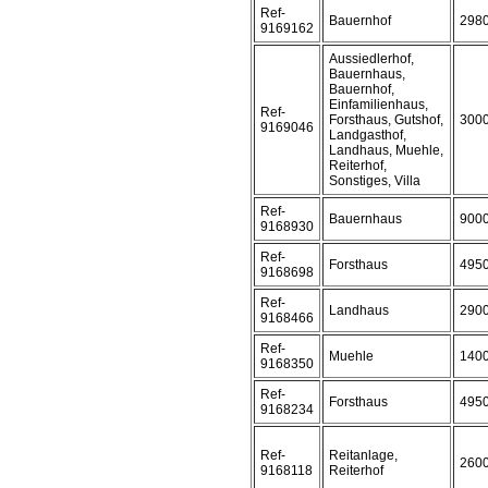
Ref-
Bauernhof
298
9169162
Aussiedlerhof,
Bauernhaus,
Bauernhof,
Einfamilienhaus,
Ref-
Forsthaus, Gutshof,
300
9169046
Landgasthof,
Landhaus, Muehle,
Reiterhof,
Sonstiges, Villa
Ref-
Bauernhaus
900
9168930
Ref-
Forsthaus
495
9168698
Ref-
Landhaus
290
9168466
Ref-
Muehle
140
9168350
Ref-
Forsthaus
495
9168234
Ref-
Reitanlage,
260
9168118
Reiterhof