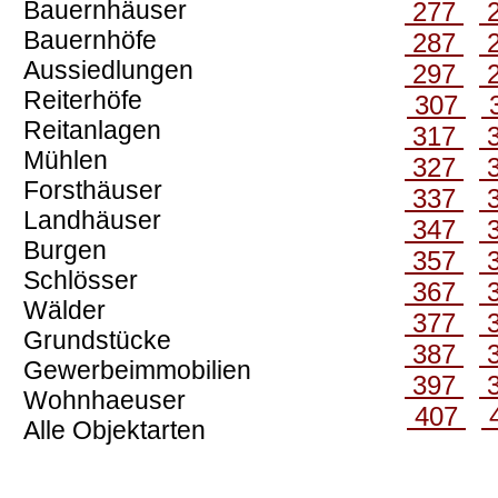
Bauernhäuser
277
Bauernhöfe
287
Aussiedlungen
297
Reiterhöfe
307
Reitanlagen
317
Mühlen
327
Forsthäuser
337
Landhäuser
347
Burgen
357
Schlösser
367
Wälder
377
Grundstücke
387
Gewerbeimmobilien
397
Wohnhaeuser
407
Alle Objektarten