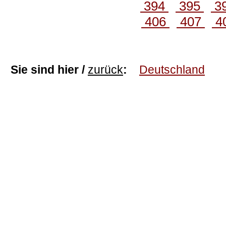
394
395
3
406
407
4
Sie sind hier /
zurück
:
Deutschland