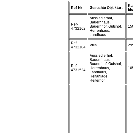
Ka
Ref-Nr
Gesuchte Objektart
bis 
Aussiedlerhof,
Bauernhaus,
Ref-
Bauernhof, Gutshof,
15
4732162
Herrenhaus,
Landhaus
Ref-
Villa
29
4732104
Aussiedlerhof,
Bauernhaus,
Bauernhof, Gutshof,
Ref-
Herrenhaus,
10
4731524
Landhaus,
Reitanlage,
Reiterhof