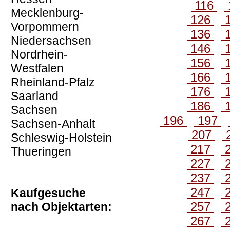
116
Mecklenburg-
126
Vorpommern
136
Niedersachsen
146
Nordrhein-
156
Westfalen
166
Rheinland-Pfalz
176
Saarland
186
Sachsen
196
197
Sachsen-Anhalt
207
Schleswig-Holstein
217
Thueringen
227
237
247
Kaufgesuche
257
nach Objektarten:
267