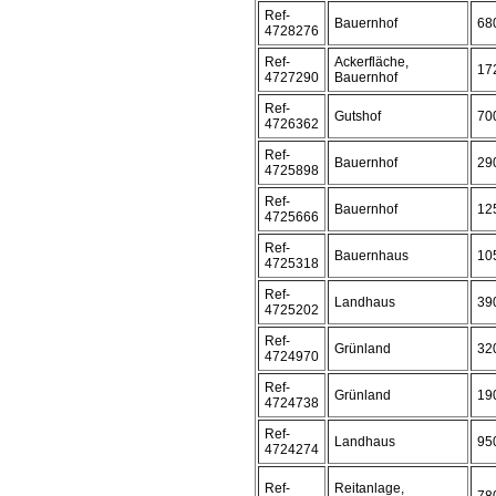
Ref-
Bauernhof
68
4728276
Ref-
Ackerfläche,
17
4727290
Bauernhof
Ref-
Gutshof
70
4726362
Ref-
Bauernhof
29
4725898
Ref-
Bauernhof
12
4725666
Ref-
Bauernhaus
10
4725318
Ref-
Landhaus
39
4725202
Ref-
Grünland
32
4724970
Ref-
Grünland
19
4724738
Ref-
Landhaus
95
4724274
Ref-
Reitanlage,