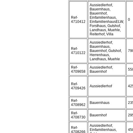
Aussiedlerhof,
Bauernhaus,
Bauernhof,
Ref-
Einfamilienhaus,
0
4710412
EinfamilienhausELW,
Forsthaus, Gutshof,
Landhaus, Muehle,
Reiterhof, Villa
Aussiedlerhof,
Bauernhaus,
Ref-
Bauernhof, Gutshof,
79
4710122
Herrenhaus,
Landhaus, Muehle
Ref-
Aussiedlerhof,
55
4709658
Bauernhof
Ref-
Aussiedlerhof
42
4709426
Ref-
Bauernhaus
23
4708962
Ref-
Bauernhof
29
4708730
Aussiedlerhof,
Ref-
Einfamilienhaus,
45
4708266