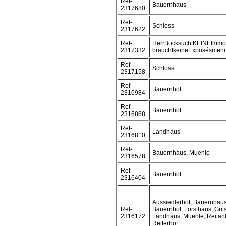
Ref-
Bauernhaus
2317680
Ref-
Schloss
2317622
Ref-
HerrBocksuchtKEINEImmob
2317332
brauchtkeineExposésmehr
Ref-
Schloss
2317158
Ref-
Bauernhof
2316984
Ref-
Bauernhof
2316868
Ref-
Landhaus
2316810
Ref-
Bauernhaus, Muehle
2316578
Ref-
Bauernhof
2316404
Aussiedlerhof, Bauernhaus
Ref-
Bauernhof, Forsthaus, Guts
2316172
Landhaus, Muehle, Reitan
Reiterhof