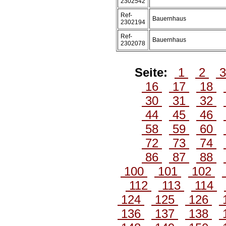
2302542
Ref-
Bauernhaus
2302194
Ref-
Bauernhaus
2302078
Seite:
1
2
16
17
18
30
31
32
44
45
46
58
59
60
72
73
74
86
87
88
100
101
102
112
113
114
124
125
126
136
137
138