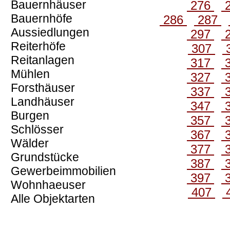
Bauernhäuser
276
Bauernhöfe
286
287
Aussiedlungen
297
Reiterhöfe
307
Reitanlagen
317
Mühlen
327
Forsthäuser
337
Landhäuser
347
Burgen
357
Schlösser
367
Wälder
377
Grundstücke
387
Gewerbeimmobilien
397
Wohnhaeuser
407
Alle Objektarten