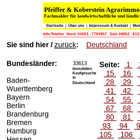
Pfeiffer & Koberstein Agrarimm
Fachmakler für landwirtschaftliche und ländli
Startseite
|
Über uns
|
Impressum & Kontakt
|
Mei
Info-Telefon
Nord: 04503 - 7793957
Süd: 09852 - 61
Sie sind hier /
zurück
:
Deutschland
Bundesländer:
33613
Seite:
1
Immobilien
15
16
Kaufgesuche
in
Baden-
28
29
Deutschland
Wuerttemberg
41
42
Bayern
54
55
Berlin
67
68
Brandenburg
80
81
Bremen
93
94
Hamburg
105
106
Hessen