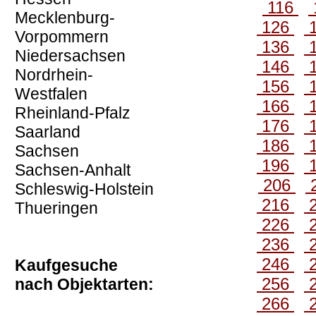
116
Mecklenburg-
126
Vorpommern
136
Niedersachsen
146
Nordrhein-
156
Westfalen
166
Rheinland-Pfalz
176
Saarland
186
Sachsen
196
Sachsen-Anhalt
206
Schleswig-Holstein
216
Thueringen
226
236
246
Kaufgesuche
256
nach Objektarten:
266