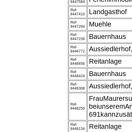
8447584
Ref-
Landgasthof
8447410
Ref-
Muehle
8447294
Ref-
Bauernhaus
8447236
Ref-
Aussiedlerhof
8446772
Ref-
Reitanlage
8446656
Ref-
Bauernhaus
8446424
Ref-
Aussiedlerhof
8446308
FrauMaurersuc
Ref-
beiunseremAn
8446250
691kannzusät
Ref-
Reitanlage
8446134