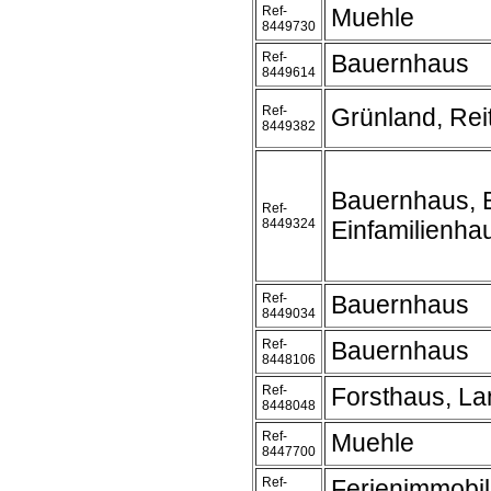
Ref-
Muehle
8449730
Ref-
Bauernhaus
8449614
Ref-
Grünland, Rei
8449382
Bauernhaus, B
Ref-
8449324
Einfamilienha
Ref-
Bauernhaus
8449034
Ref-
Bauernhaus
8448106
Ref-
Forsthaus, L
8448048
Ref-
Muehle
8447700
Ref-
Ferienimmobil