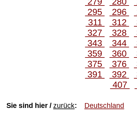
279
280
295
296
311
312
327
328
343
344
359
360
375
376
391
392
407
Sie sind hier /
zurück
:
Deutschland