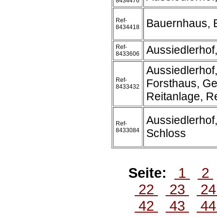
8434476
Ref-
Bauernhaus, B
8434418
Ref-
Aussiedlerhof
8433606
Aussiedlerhof
Ref-
Forsthaus, Ge
8433432
Reitanlage, Re
Aussiedlerhof
Ref-
8433084
Schloss
Seite:
1
2
22
23
2
42
43
4