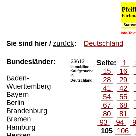
Pfei
Fachma
Startse
Info-Tel
Sie sind hier /
zurück
:
Deutschland
Bundesländer:
33613
Seite:
1
Immobilien
15
16
Kaufgesuche
in
Baden-
28
29
Deutschland
Wuerttemberg
41
42
Bayern
54
55
Berlin
67
68
Brandenburg
80
81
Bremen
93
94
Hamburg
105
106
Hessen