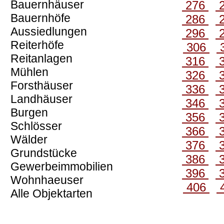
Bauernhäuser
276
Bauernhöfe
286
Aussiedlungen
296
Reiterhöfe
306
Reitanlagen
316
Mühlen
326
Forsthäuser
336
Landhäuser
346
Burgen
356
Schlösser
366
Wälder
376
Grundstücke
386
Gewerbeimmobilien
396
Wohnhaeuser
406
Alle Objektarten