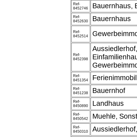
Ref-
Bauernhaus, 
8452746
Ref-
Bauernhaus
8452630
Ref-
Gewerbeimmob
8452514
Aussiedlerhof
Ref-
Einfamilienha
8452398
Gewerbeimmobi
Ref-
Ferienimmobil
8451354
Ref-
Bauernhof
8451238
Ref-
Landhaus
8450890
Ref-
Muehle, Sonst
8450542
Ref-
Aussiedlerhof
8450310