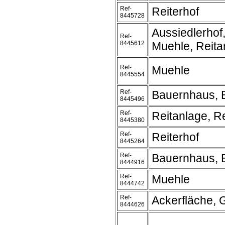
Ref-
Reiterhof
8445728
Aussiedlerhof
Ref-
8445612
Muehle, Reita
Ref-
Muehle
8445554
Ref-
Bauernhaus, 
8445496
Ref-
Reitanlage, Re
8445380
Ref-
Reiterhof
8445264
Ref-
Bauernhaus, 
8444916
Ref-
Muehle
8444742
Ref-
Ackerfläche, 
8444626