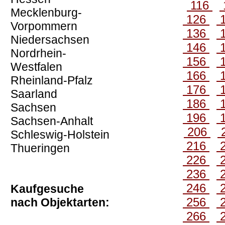
116
Mecklenburg-
126
Vorpommern
136
Niedersachsen
146
Nordrhein-
156
Westfalen
166
Rheinland-Pfalz
176
Saarland
186
Sachsen
196
Sachsen-Anhalt
206
Schleswig-Holstein
216
Thueringen
226
236
246
Kaufgesuche
256
nach Objektarten:
266