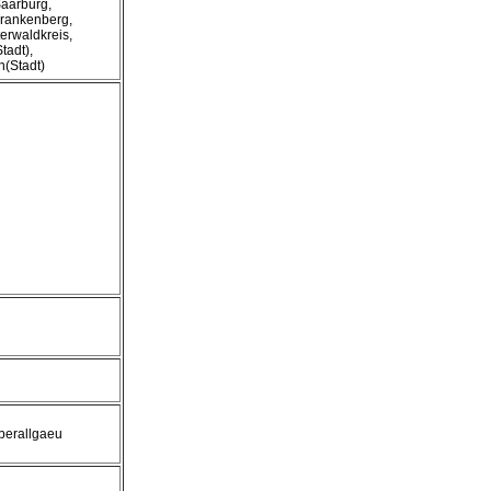
Saarburg,
Frankenberg,
erwaldkreis,
tadt),
n(Stadt)
berallgaeu