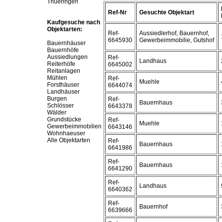
Thueringen
Ref-Nr
Gesuchte Objektart
Kaufgesuche nach
Objektarten:
Ref-
Aussiedlerhof, Bauernhof,
6645930
Gewerbeimmobilie, Gutshof
Bauernhäuser
Bauernhöfe
Aussiedlungen
Ref-
Landhaus
Reiterhöfe
6645002
Reitanlagen
Mühlen
Ref-
Muehle
Forsthäuser
6644074
Landhäuser
Burgen
Ref-
Bauernhaus
Schlösser
6643378
Wälder
Grundstücke
Ref-
Muehle
Gewerbeimmobilien
6643146
Wohnhaeuser
Alle Objektarten
Ref-
Bauernhaus
6641986
Ref-
Bauernhaus
6641290
Ref-
Landhaus
6640362
Ref-
Bauernhof
6639666