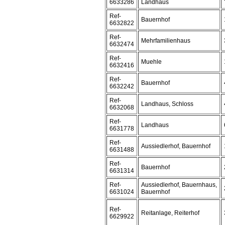
6633286
Landhaus
Ref-
Bauernhof
6632822
Ref-
Mehrfamilienhaus
6632474
Ref-
Muehle
6632416
Ref-
Bauernhof
6632242
Ref-
Landhaus, Schloss
6632068
Ref-
Landhaus
6631778
Ref-
Aussiedlerhof, Bauernhof
6631488
Ref-
Bauernhof
6631314
Ref-
Aussiedlerhof, Bauernhaus,
6631024
Bauernhof
Ref-
Reitanlage, Reiterhof
6629922