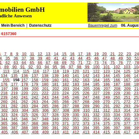
immobilien GmbH
ndliche Anwesen
|
Mein Bereich
|
Datenschutz
Bauernregel zum
06. Augus
- 6157360
6
7
8
9
10
11
12
13
14
15
16
17
18
19
20
21
22
23
2
4
35
36
37
38
39
40
41
42
43
44
45
46
47
48
49
50
5
1
62
63
64
65
66
67
68
69
70
71
72
73
74
75
76
77
7
8
89
90
91
92
93
94
95
96
97
98
99
100
101
102
103
10
2
113
114
115
116
117
118
119
120
121
122
123
124
125
12
134
135
136
137
138
139
140
141
142
143
144
145
146
14
155
156
157
158
159
160
161
162
163
164
165
166
167
16
176
177
178
179
180
181
182
183
184
185
186
187
188
18
197
198
199
200
201
202
203
204
205
206
207
208
209
21
218
219
220
221
222
223
224
225
226
227
228
229
230
23
239
240
241
242
243
244
245
246
247
248
249
250
251
25
260
261
262
263
264
265
266
267
268
269
270
271
272
27
281
282
283
284
285
286
287
288
289
290
291
292
293
29
302
303
304
305
306
307
308
309
310
311
312
313
314
31
323
324
325
326
327
328
329
330
331
332
333
334
335
33
344
345
346
347
348
349
350
351
352
353
354
355
356
35
365
366
367
368
369
370
371
372
373
374
375
376
377
37
386
387
388
389
390
391
392
393
394
395
396
397
398
39
405
406
407
408
409
410
411
412
413
414
415
416
417
41