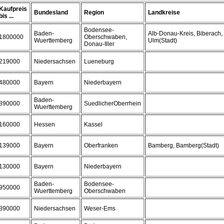
Kaufpreis
Bundesland
Region
Landkreise
bis ...
Bodensee-
Baden-
Alb-Donau-Kreis, Biberach,
1800000
Oberschwaben,
Wuerttemberg
Ulm(Stadt)
Donau-Iller
219000
Niedersachsen
Lueneburg
480000
Bayern
Niederbayern
Baden-
390000
SuedlicherOberrhein
Wuerttemberg
160000
Hessen
Kassel
139000
Bayern
Oberfranken
Bamberg, Bamberg(Stadt)
130000
Bayern
Niederbayern
Baden-
Bodensee-
950000
Wuerttemberg
Oberschwaben
390000
Niedersachsen
Weser-Ems