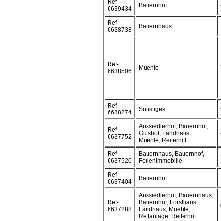
Ref-
Bauernhof
6639434
Ref-
Bauernhaus
6638738
Ref-
Muehle
6638506
Ref-
Sonstiges
6638274
Aussiedlerhof, Bauernhof,
Ref-
Gutshof, Landhaus,
6637752
Muehle, Reiterhof
Ref-
Bauernhaus, Bauernhof,
6637520
Ferienimmobilie
Ref-
Bauernhof
6637404
Aussiedlerhof, Bauernhaus,
Ref-
Bauernhof, Forsthaus,
6637288
Landhaus, Muehle,
Reitanlage, Reiterhof