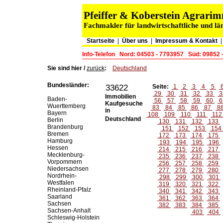
Pfeiffer & Koberstein Agrar
Fachmakler für landwirtschaftliche und lä
Startseite
|
Über uns
|
Impressum & Kontakt
Info-Telefon
Nord: 04503 - 7793957
Süd: 09852 
Sie sind hier /
zurück
:
Deutschland
Bundesländer:
33622
Seite:
1
2
3
4
5
29
30
31
32
33
3
Immobilien
Baden-
56
57
58
59
60
6
Kaufgesuche
Wuerttemberg
83
84
85
86
87
8
in
Bayern
108
109
110
111
11
Deutschland
Berlin
130
131
132
133
Brandenburg
151
152
153
154
Bremen
172
173
174
175
Hamburg
193
194
195
196
Hessen
214
215
216
217
Mecklenburg-
235
236
237
238
Vorpommern
256
257
258
259
Niedersachsen
277
278
279
280
Nordrhein-
298
299
300
301
Westfalen
319
320
321
322
Rheinland-Pfalz
340
341
342
343
Saarland
361
362
363
364
Sachsen
382
383
384
385
Sachsen-Anhalt
403
404
Schleswig-Holstein