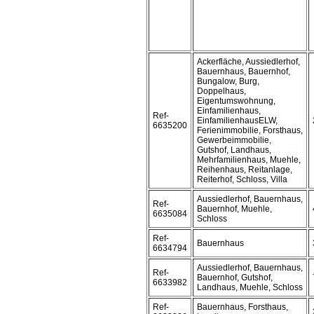
Ackerfläche, Aussiedlerhof,
Bauernhaus, Bauernhof,
Bungalow, Burg,
Doppelhaus,
Eigentumswohnung,
Einfamilienhaus,
Ref-
EinfamilienhausELW,
6635200
Ferienimmobilie, Forsthaus,
Gewerbeimmobilie,
Gutshof, Landhaus,
Mehrfamilienhaus, Muehle,
Reihenhaus, Reitanlage,
Reiterhof, Schloss, Villa
Aussiedlerhof, Bauernhaus,
Ref-
Bauernhof, Muehle,
6635084
Schloss
Ref-
Bauernhaus
6634794
Aussiedlerhof, Bauernhaus,
Ref-
Bauernhof, Gutshof,
6633982
Landhaus, Muehle, Schloss
Ref-
Bauernhaus, Forsthaus,