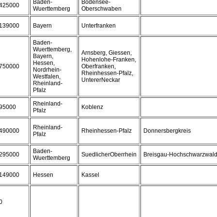
Baden-
Bodensee-
425000
Wuerttemberg
Oberschwaben
139000
Bayern
Unterfranken
Baden-
Wuerttemberg,
Arnsberg, Giessen,
Bayern,
Hohenlohe-Franken,
Hessen,
750000
Oberfranken,
Nordrhein-
Rheinhessen-Pfalz,
Westfalen,
UntererNeckar
Rheinland-
Pfalz
Rheinland-
95000
Koblenz
Pfalz
Rheinland-
490000
Rheinhessen-Pfalz
Donnersbergkreis
Pfalz
Baden-
295000
SuedlicherOberrhein
Breisgau-Hochschwarzwal
Wuerttemberg
149000
Hessen
Kassel
0