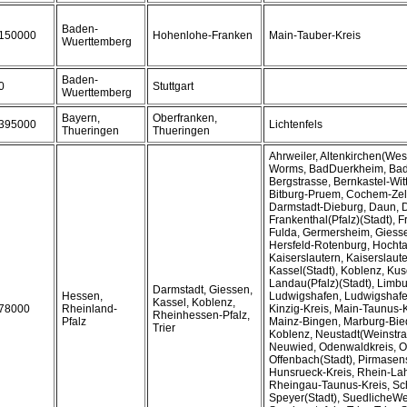
Baden-
150000
Hohenlohe-Franken
Main-Tauber-Kreis
Wuerttemberg
Baden-
0
Stuttgart
Wuerttemberg
Bayern,
Oberfranken,
395000
Lichtenfels
Thueringen
Thueringen
Ahrweiler, Altenkirchen(Wes
Worms, BadDuerkheim, Ba
Bergstrasse, Bernkastel-Witt
Bitburg-Pruem, Cochem-Zell
Darmstadt-Dieburg, Daun, 
Frankenthal(Pfalz)(Stadt), Fr
Fulda, Germersheim, Giess
Hersfeld-Rotenburg, Hochta
Kaiserslautern, Kaiserslaute
Kassel(Stadt), Koblenz, Kuse
Landau(Pfalz)(Stadt), Limb
Darmstadt, Giessen,
Hessen,
Ludwigshafen, Ludwigshafen
Kassel, Koblenz,
78000
Rheinland-
Kinzig-Kreis, Main-Taunus-K
Rheinhessen-Pfalz,
Pfalz
Mainz-Bingen, Marburg-Bie
Trier
Koblenz, Neustadt(Weinstra
Neuwied, Odenwaldkreis, O
Offenbach(Stadt), Pirmasens
Hunsrueck-Kreis, Rhein-Lah
Rheingau-Taunus-Kreis, Sc
Speyer(Stadt), SuedlicheWe