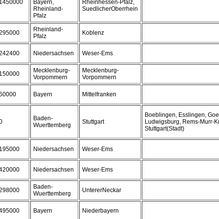
1450000
Bayern,
Rheinhessen-Pfalz,
Rheinland-
SuedlicherOberrhein
Pfalz
Rheinland-
295000
Koblenz
Pfalz
242400
Niedersachsen
Weser-Ems
Mecklenburg-
Mecklenburg-
150000
Vorpommern
Vorpommern
60000
Bayern
Mittelfranken
Boeblingen, Esslingen, Go
Baden-
0
Stuttgart
Ludwigsburg, Rems-Murr-Kr
Wuerttemberg
Stuttgart(Stadt)
195000
Niedersachsen
Weser-Ems
420000
Niedersachsen
Weser-Ems
Baden-
298000
UntererNeckar
Wuerttemberg
495000
Bayern
Niederbayern