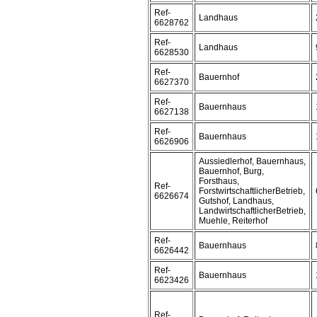
Ref-
Landhaus
6628762
Ref-
Landhaus
6628530
Ref-
Bauernhof
6627370
Ref-
Bauernhaus
6627138
Ref-
Bauernhaus
6626906
Aussiedlerhof, Bauernhaus,
Bauernhof, Burg,
Forsthaus,
Ref-
ForstwirtschaftlicherBetrieb,
6626674
Gutshof, Landhaus,
LandwirtschaftlicherBetrieb,
Muehle, Reiterhof
Ref-
Bauernhaus
6626442
Ref-
Bauernhaus
6623426
Ref-