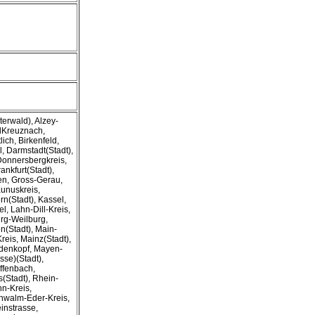
terwald), Alzey-
dKreuznach,
lich, Birkenfeld,
, Darmstadt(Stadt),
Donnersbergkreis,
ankfurt(Stadt),
en, Gross-Gerau,
unuskreis,
rn(Stadt), Kassel,
l, Lahn-Dill-Kreis,
urg-Weilburg,
(Stadt), Main-
reis, Mainz(Stadt),
denkopf, Mayen-
sse)(Stadt),
ffenbach,
(Stadt), Rhein-
n-Kreis,
hwalm-Eder-Kreis,
instrasse,