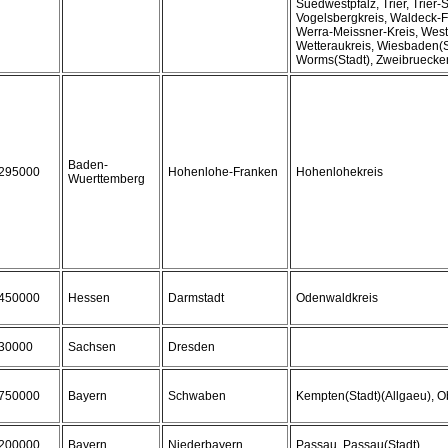
Suedwestpfalz, Trier, Trier-
Vogelsbergkreis, Waldeck-
Werra-Meissner-Kreis, West
Wetteraukreis, Wiesbaden(S
Worms(Stadt), Zweibruecke
Baden-
295000
Hohenlohe-Franken
Hohenlohekreis
Wuerttemberg
450000
Hessen
Darmstadt
Odenwaldkreis
30000
Sachsen
Dresden
750000
Bayern
Schwaben
Kempten(Stadt)(Allgaeu), O
200000
Bayern
Niederbayern
Passau, Passau(Stadt)