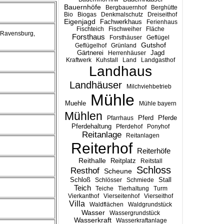
Bauernhöfe
Bergbauernhof
Berghütte
Bio
Biogas
Denkmalschutz
Dreiseithof
Eigenjagd
Fachwerkhaus
Ferienhaus
Fischteich
Fischweiher
Fläche
 Ravensburg,
Forsthaus
Forsthäuser
Geflügel
Gutshof
Geflügelhof
Grünland
Gärtnerei
Jagd
Herrenhäuser
Kraftwerk
Kuhstall
Land
Landgasthof
Landhaus
Landhäuser
Milchviehbetrieb
Mühle
Muehle
Mühle bayern
Mühlen
Pferd
Pferde
Pfarrhaus
Pferdehaltung
Pferdehof
Ponyhof
Reitanlage
Reitanlagen
Reiterhof
Reiterhöfe
Reithalle
Reitplatz
Reitstall
Schloss
Resthof
Scheune
Stall
Schloß
Schlösser
Schmiede
Teich
Teiche
Tierhaltung
Turm
Vierkanthof
Vierseitenhof
Vierseithof
Villa
Waldflächen
Waldgrundstück
Wasser
Wassergrundstück
Wasserkraft
Wasserkraftanlage