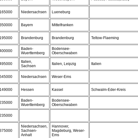
165000
Niedersachsen
Lueneburg
350000
Bayern
Mittelfranken
195000
Brandenburg
Brandenburg
Teltow-Flaeming
Baden-
Bodensee-
400000
Wuerttemberg
Oberschwaben
Italien,
495000
Italien, Leipzig
Italien
Sachsen
645000
Niedersachsen
Weser-Ems
149000
Hessen
Kassel
Schwalm-Eder-Kreis
Baden-
Bodensee-
235000
Wuerttemberg
Oberschwaben
235000
Niedersachsen,
Hannover,
375000
Sachsen-
Magdeburg, Weser-
Anhalt
Ems