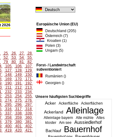
Europäische Union (EU)
t 2026
Deutschland (205)
Österreich (7)
Kroatien (1)
Polen (3)
Ungarn (5)
4
25
26
27
28
1
52
53
54
55
8
79
80
81
82
Forst- / Landwirtschaft
4
105
106
107
subventioniert
6
127
128
129
7
148
149
150
Rumänien ()
8
169
170
171
Georgien ()
9
190
191
192
0
211
212
213
1
232
233
234
2
253
254
255
Unsere häufigsten Suchbegriffe
3
274
275
276
Acker
Ackerfläche
Ackerflächen
4
295
296
297
Alleinlage
5
316
317
318
Ackerland
6
337
338
339
7
358
359
360
Alleinlage bayern
Alte mühle
Altes
8
379
380
381
Aussiedlerhof
kloster
Am see
9
400
401
402
Bauernhof
8
419
420
421
Bachlauf
Bauernhäuser
Bauernhof nrw