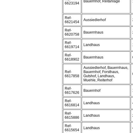
Bauernhof, Reitanlage
6623194
Ref-
Aussiedlerhof
6621454
Ref-
Bauernhaus
6620758
Ref-
Landhaus
6619714
Ref-
Bauernhaus
6618902
Aussiedlerhof, Bauernhaus,
Ref-
Bauernhof, Forsthaus,
6617858
Gutshof, Landhaus,
Muehle, Reiterhof
Ref-
Bauernhof
6617626
Ref-
Landhaus
6616814
Ref-
Landhaus
6615886
Ref-
Landhaus
6615654