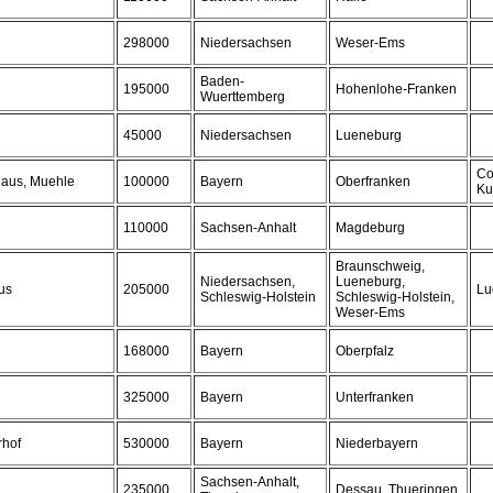
298000
Niedersachsen
Weser-Ems
Baden-
195000
Hohenlohe-Franken
Wuerttemberg
45000
Niedersachsen
Lueneburg
Co
haus, Muehle
100000
Bayern
Oberfranken
Ku
110000
Sachsen-Anhalt
Magdeburg
Braunschweig,
Niedersachsen,
Lueneburg,
us
205000
Lu
Schleswig-Holstein
Schleswig-Holstein,
Weser-Ems
168000
Bayern
Oberpfalz
325000
Bayern
Unterfranken
rhof
530000
Bayern
Niederbayern
Sachsen-Anhalt,
235000
Dessau, Thueringen