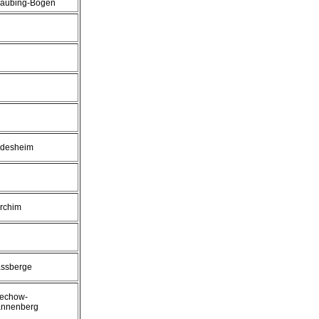
raubing-Bogen
ldesheim
rchim
ssberge
echow-
nnenberg