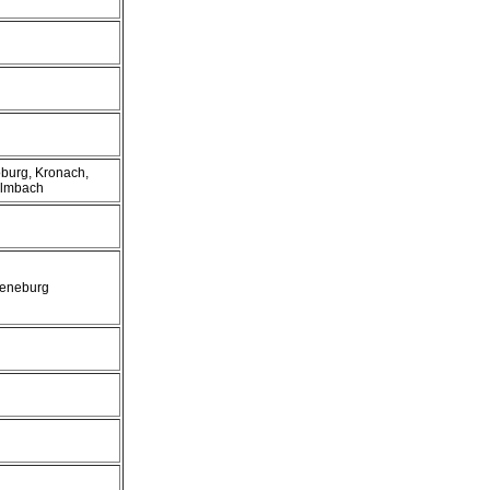
burg, Kronach,
lmbach
eneburg