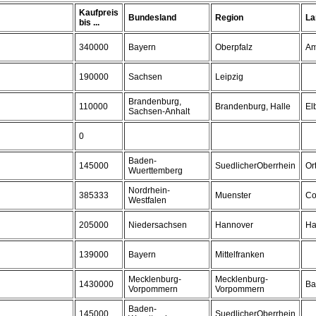
Kaufpreis
Bundesland
Region
La
bis ...
340000
Bayern
Oberpfalz
Am
190000
Sachsen
Leipzig
Brandenburg,
110000
Brandenburg, Halle
El
Sachsen-Anhalt
0
Baden-
145000
SuedlicherOberrhein
Or
Wuerttemberg
Nordrhein-
385333
Muenster
Co
Westfalen
205000
Niedersachsen
Hannover
Ha
139000
Bayern
Mittelfranken
Mecklenburg-
Mecklenburg-
1430000
Ba
Vorpommern
Vorpommern
Baden-
145000
SuedlicherOberrhein