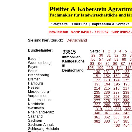
Pfeiffer & Koberstein Agrar
Fachmakler für landwirtschaftliche und lä
Startseite
|
Über uns
|
Impressum & Kontakt
Info-Telefon
Nord: 04503 - 7793957
Süd: 09852 
Sie sind hier /
zurück
:
Deutschland
Bundesländer:
33615
Seite:
1
2
3
4
5
29
30
31
32
33
3
Immobilien
Baden-
56
57
58
59
60
6
Kaufgesuche
Wuerttemberg
83
84
85
86
87
8
in
Bayern
108
109
110
111
11
Deutschland
Berlin
130
131
132
133
Brandenburg
151
152
153
154
Bremen
172
173
174
175
Hamburg
193
194
195
196
Hessen
214
215
216
217
Mecklenburg-
235
236
237
238
Vorpommern
256
257
258
259
Niedersachsen
277
278
279
280
Nordrhein-
298
299
300
301
Westfalen
319
320
321
322
Rheinland-Pfalz
340
341
342
343
Saarland
361
362
363
364
Sachsen
382
383
384
385
Sachsen-Anhalt
403
404
Schleswig-Holstein