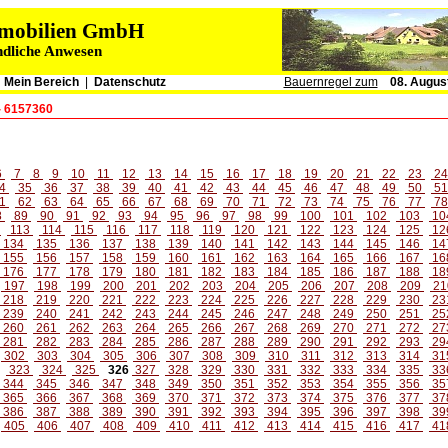
immobilien GmbH
ndliche Anwesen
|
Mein Bereich
|
Datenschutz
Bauernregel zum
08. Augus
- 6157360
6
7
8
9
10
11
12
13
14
15
16
17
18
19
20
21
22
23
2
4
35
36
37
38
39
40
41
42
43
44
45
46
47
48
49
50
5
1
62
63
64
65
66
67
68
69
70
71
72
73
74
75
76
77
7
8
89
90
91
92
93
94
95
96
97
98
99
100
101
102
103
10
2
113
114
115
116
117
118
119
120
121
122
123
124
125
12
134
135
136
137
138
139
140
141
142
143
144
145
146
14
155
156
157
158
159
160
161
162
163
164
165
166
167
16
176
177
178
179
180
181
182
183
184
185
186
187
188
18
197
198
199
200
201
202
203
204
205
206
207
208
209
21
218
219
220
221
222
223
224
225
226
227
228
229
230
23
239
240
241
242
243
244
245
246
247
248
249
250
251
25
260
261
262
263
264
265
266
267
268
269
270
271
272
27
281
282
283
284
285
286
287
288
289
290
291
292
293
29
302
303
304
305
306
307
308
309
310
311
312
313
314
31
323
324
325
326
327
328
329
330
331
332
333
334
335
33
344
345
346
347
348
349
350
351
352
353
354
355
356
35
365
366
367
368
369
370
371
372
373
374
375
376
377
37
386
387
388
389
390
391
392
393
394
395
396
397
398
39
405
406
407
408
409
410
411
412
413
414
415
416
417
41