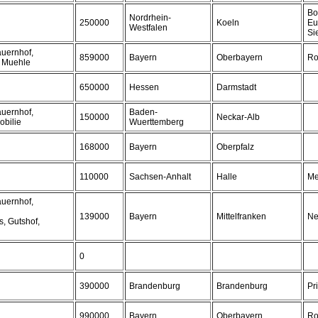
Bo
Nordrhein-
250000
Koeln
Eu
Westfalen
Si
auernhof,
859000
Bayern
Oberbayern
Ro
, Muehle
650000
Hessen
Darmstadt
auernhof,
Baden-
150000
Neckar-Alb
obilie
Wuerttemberg
168000
Bayern
Oberpfalz
110000
Sachsen-Anhalt
Halle
Me
auernhof,
139000
Bayern
Mittelfranken
Ne
, Gutshof,
0
390000
Brandenburg
Brandenburg
Pr
990000
Bayern
Oberbayern
Ro