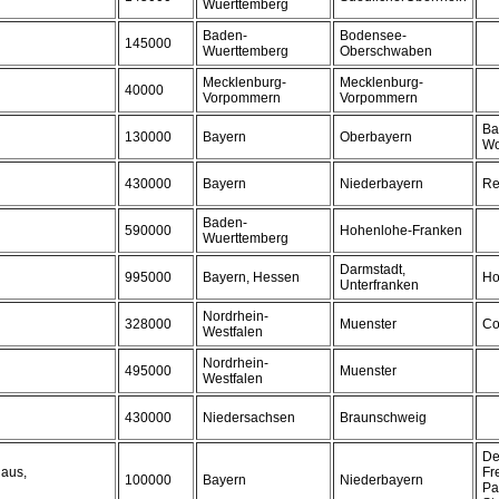
Wuerttemberg
Baden-
Bodensee-
145000
Wuerttemberg
Oberschwaben
Mecklenburg-
Mecklenburg-
40000
Vorpommern
Vorpommern
Ba
130000
Bayern
Oberbayern
Wo
430000
Bayern
Niederbayern
Re
Baden-
590000
Hohenlohe-Franken
Wuerttemberg
Darmstadt,
995000
Bayern, Hessen
Ho
Unterfranken
Nordrhein-
328000
Muenster
Co
Westfalen
Nordrhein-
495000
Muenster
Westfalen
430000
Niedersachsen
Braunschweig
De
haus,
Fr
100000
Bayern
Niederbayern
Pa