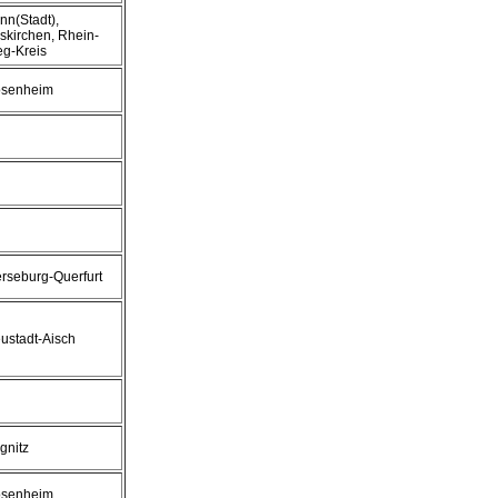
nn(Stadt),
skirchen, Rhein-
eg-Kreis
senheim
rseburg-Querfurt
ustadt-Aisch
ignitz
senheim