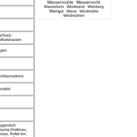
Wassermühle
Wasserrecht
Wasserturm
Weideland
Weinberg
Weingut
Wiese
Windmühle
Windmühlen
dToelz-
lfratshausen
gen
chtaunuskreis
esfeld
ggendorf,
eyung-Grafenau,
ssau, Rottal-Inn,