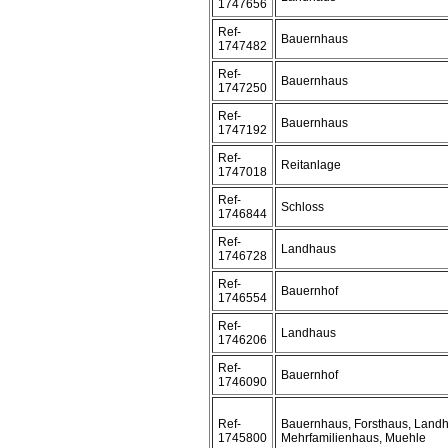
1747656
Ref-
Bauernhaus
1747482
Ref-
Bauernhaus
1747250
Ref-
Bauernhaus
1747192
Ref-
Reitanlage
1747018
Ref-
Schloss
1746844
Ref-
Landhaus
1746728
Ref-
Bauernhof
1746554
Ref-
Landhaus
1746206
Ref-
Bauernhof
1746090
Ref-
Bauernhaus, Forsthaus, Land
1745800
Mehrfamilienhaus, Muehle