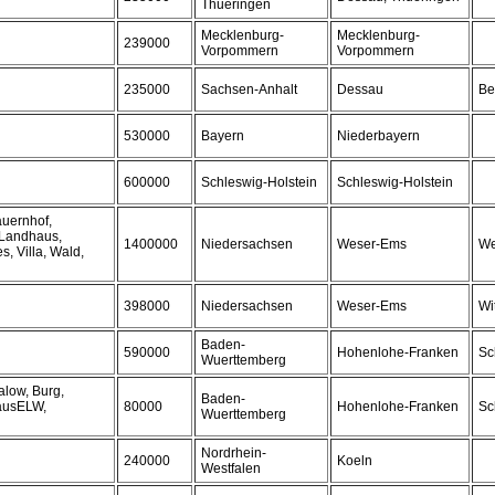
Thueringen
Mecklenburg-
Mecklenburg-
239000
Vorpommern
Vorpommern
235000
Sachsen-Anhalt
Dessau
Be
530000
Bayern
Niederbayern
600000
Schleswig-Holstein
Schleswig-Holstein
auernhof,
 Landhaus,
1400000
Niedersachsen
Weser-Ems
We
s, Villa, Wald,
398000
Niedersachsen
Weser-Ems
Wi
Baden-
590000
Hohenlohe-Franken
Sc
Wuerttemberg
low, Burg,
Baden-
hausELW,
80000
Hohenlohe-Franken
Sc
Wuerttemberg
Nordrhein-
240000
Koeln
Westfalen