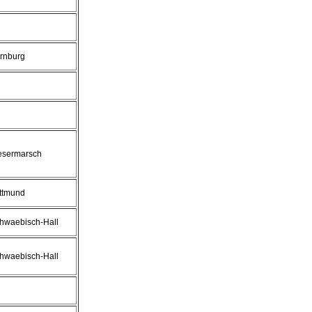
rnburg
sermarsch
ttmund
hwaebisch-Hall
hwaebisch-Hall