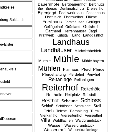
Bauernhöfe
Bergbauernhof
Berghütte
ndkreise
Bio
Biogas
Denkmalschutz
Dreiseithof
Eigenjagd
Fachwerkhaus
Ferienhaus
Fischteich
Fischweiher
Fläche
berg-Sulzbach
Forsthaus
Forsthäuser
Geflügel
Gutshof
Geflügelhof
Grünland
Gärtnerei
Jagd
Herrenhäuser
Kraftwerk
Kuhstall
Land
Landgasthof
Landhaus
be-Elster
Landhäuser
Milchviehbetrieb
Mühle
Muehle
Mühle bayern
Mühlen
tenaukreis
Pferd
Pferde
Pfarrhaus
Pferdehaltung
Pferdehof
Ponyhof
Reitanlage
Reitanlagen
esfeld
Reiterhof
Reiterhöfe
nnover
Reithalle
Reitplatz
Reitstall
Schloss
Resthof
Scheune
Stall
Schloß
Schlösser
Schmiede
Teich
Teiche
Tierhaltung
Turm
Vierkanthof
Vierseitenhof
Vierseithof
dDoberan
Villa
Waldflächen
Waldgrundstück
Wasser
Wassergrundstück
Wasserkraft
Wasserkraftanlage