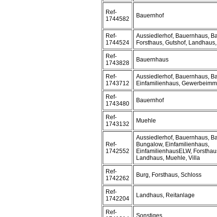
Ref-
Bauernhof
1744582
Ref-
Aussiedlerhof, Bauernhaus, B
1744524
Forsthaus, Gutshof, Landhaus
Ref-
Bauernhaus
1743828
Ref-
Aussiedlerhof, Bauernhaus, B
1743712
Einfamilienhaus, Gewerbeimm
Ref-
Bauernhof
1743480
Ref-
Muehle
1743132
Aussiedlerhof, Bauernhaus, B
Ref-
Bungalow, Einfamilienhaus,
1742552
EinfamilienhausELW, Forsthaus
Landhaus, Muehle, Villa
Ref-
Burg, Forsthaus, Schloss
1742262
Ref-
Landhaus, Reitanlage
1742204
Ref-
Sonstiges