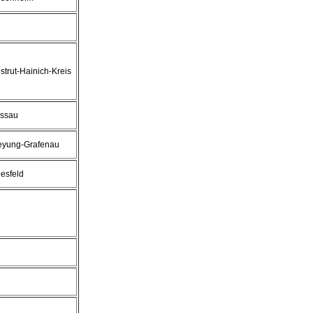
strut-Hainich-Kreis
ssau
eyung-Grafenau
esfeld