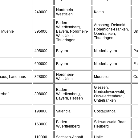
Nordrhein-
240000
Koeln
Westfalen
Baden-
Arnsberg, Detmold,
Wuerttemberg,
Hohenlohe-Franken,
, Muehle
395000
Bayern, Nordrhein-
Un
Oberfranken,
Westfalen,
Thueringen
Thueringen
495000
Bayern
Niederbayern
Pa
690000
Bayern
Niederbayern
Fr
Nordrhein-
thaus, Landhaus
328000
Muenster
Co
Westfalen
Giessen,
Baden-
Nordschwarzwald,
erhof
398000
Wuerttemberg,
Ostwuerttemberg,
Bayern, Hessen
Unterfranken
198000
Valencia
CostaBlanca
Baden-
Schwarzwald-Baar-
163000
Wuerttemberg
Heuberg
110000
Sachsen-Anhalt
Halle