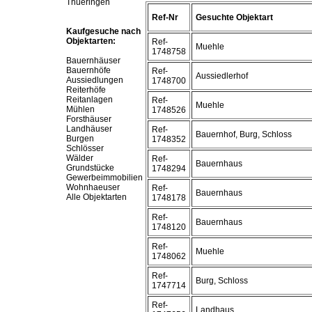
Thueringen
Ref-Nr
Gesuchte Objektart
Kaufgesuche nach
Objektarten:
Ref-
Muehle
1748758
Bauernhäuser
Bauernhöfe
Ref-
Aussiedlerhof
Aussiedlungen
1748700
Reiterhöfe
Reitanlagen
Ref-
Muehle
Mühlen
1748526
Forsthäuser
Landhäuser
Ref-
Bauernhof, Burg, Schloss
Burgen
1748352
Schlösser
Wälder
Ref-
Bauernhaus
Grundstücke
1748294
Gewerbeimmobilien
Wohnhaeuser
Ref-
Bauernhaus
Alle Objektarten
1748178
Ref-
Bauernhaus
1748120
Ref-
Muehle
1748062
Ref-
Burg, Schloss
1747714
Ref-
Landhaus