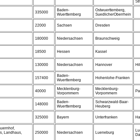
St
Baden-
Ostwuerttemberg,
335000
Wuerttemberg
SuedlicherOberrhein
22000
Sachsen
Dresden
180000
Niedersachsen
Braunschweig
18500
Hessen
Kassel
130000
Niedersachsen
Hannover
Hi
Baden-
157400
Hohenlohe-Franken
Wuerttemberg
Mecklenburg-
Mecklenburg-
40000
Pa
Vorpommern
Vorpommern
Baden-
Schwarzwald-Baar-
148000
Wuerttemberg
Heuberg
325000
Bayern
Unterfranken
Ha
auernhof,
Lu
us, Landhaus,
250000
Niedersachsen
Lueneburg
Da