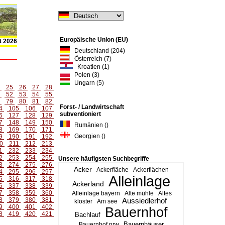
Europäische Union (EU)
t 2026
Deutschland (204)
Österreich (7)
Kroatien (1)
Polen (3)
Ungarn (5)
4
25
26
27
28
1
52
53
54
55
8
79
80
81
82
Forst- / Landwirtschaft
4
105
106
107
subventioniert
6
127
128
129
7
148
149
150
Rumänien ()
8
169
170
171
Georgien ()
9
190
191
192
0
211
212
213
1
232
233
234
2
253
254
255
Unsere häufigsten Suchbegriffe
3
274
275
276
Acker
Ackerfläche
Ackerflächen
4
295
296
297
Alleinlage
5
316
317
318
Ackerland
6
337
338
339
7
358
359
360
Alleinlage bayern
Alte mühle
Altes
8
379
380
381
Aussiedlerhof
kloster
Am see
9
400
401
402
Bauernhof
8
419
420
421
Bachlauf
Bauernhäuser
Bauernhof nrw