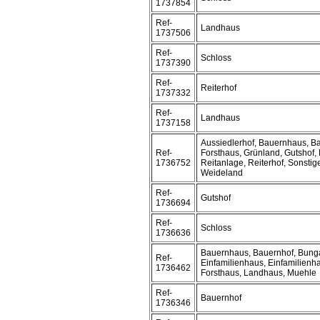
1737854
Ref-
Landhaus
1737506
Ref-
Schloss
1737390
Ref-
Reiterhof
1737332
Ref-
Landhaus
1737158
Aussiedlerhof, Bauernhaus, B
Ref-
Forsthaus, Grünland, Gutshof,
1736752
Reitanlage, Reiterhof, Sonstige
Weideland
Ref-
Gutshof
1736694
Ref-
Schloss
1736636
Bauernhaus, Bauernhof, Bunga
Ref-
Einfamilienhaus, Einfamilien
1736462
Forsthaus, Landhaus, Muehle
Ref-
Bauernhof
1736346