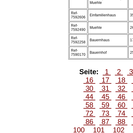
Muehle
Ref-
Einfamilienhaus
3
7592606
Ref-
Muehle
2
7592490
Ref-
Bauernhaus
1
7592258
Ref-
Bauernhof
2
7590170
Seite:
1
2
16
17
18
30
31
32
44
45
46
58
59
60
72
73
74
86
87
88
100
101
102