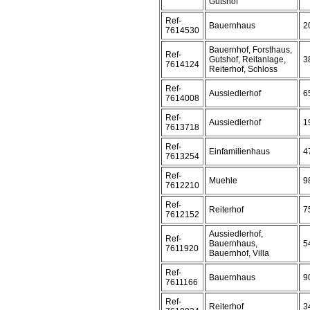
Gutshof
Ref-
Bauernhaus
2
7614530
Bauernhof, Forsthaus,
Ref-
Gutshof, Reitanlage,
3
7614124
Reiterhof, Schloss
Ref-
Aussiedlerhof
6
7614008
Ref-
Aussiedlerhof
1
7613718
Ref-
Einfamilienhaus
4
7613254
Ref-
Muehle
9
7612210
Ref-
Reiterhof
7
7612152
Aussiedlerhof,
Ref-
Bauernhaus,
5
7611920
Bauernhof, Villa
Ref-
Bauernhaus
9
7611166
Ref-
Reiterhof
3