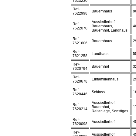
7623230
Ref-
Bauernhaus
9
7622998
Aussiedlerhof,
Ref-
Bauernhaus,
4
7622070
Bauernhof, Landhaus
Ref-
Bauernhaus
2
7621606
Ref-
Landhaus
5
7621258
Ref-
Bauernhof
3
7620794
Ref-
Einfamilienhaus
2
7620678
Ref-
Schloss
1
7620446
Aussiedlerhof,
Ref-
Bauernhof,
1
7620214
Reitanlage, Sonstiges
Ref-
Aussiedlerhof
4
7620098
Ref-
Aussiedlerhof
4