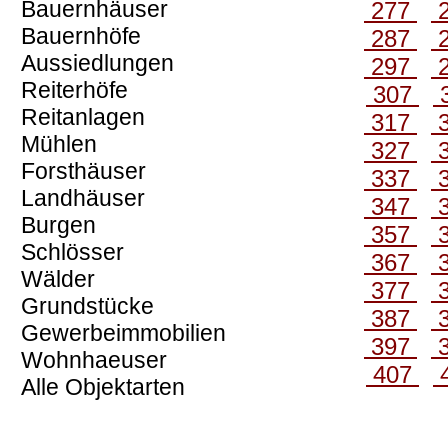
Bauernhäuser
277
Bauernhöfe
287
Aussiedlungen
297
Reiterhöfe
307
Reitanlagen
317
Mühlen
327
Forsthäuser
337
Landhäuser
347
Burgen
357
Schlösser
367
Wälder
377
Grundstücke
387
Gewerbeimmobilien
397
Wohnhaeuser
407
Alle Objektarten