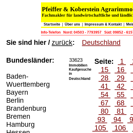
Pfeiffer & Koberstein Agrarimm
Fachmakler für landwirtschaftliche und ländli
Startseite
|
Über uns
|
Impressum & Kontakt
|
Mei
Info-Telefon
Nord: 04503 - 7793957
Süd: 09852 - 61
Sie sind hier /
zurück
:
Deutschland
Bundesländer:
33623
Seite:
1
Immobilien
15
16
Kaufgesuche
in
Baden-
28
29
Deutschland
Wuerttemberg
41
42
Bayern
54
55
Berlin
67
68
Brandenburg
80
81
Bremen
93
94
Hamburg
105
106
Hessen