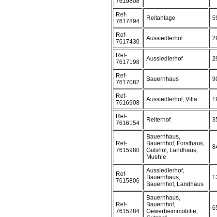
7619808
Ref-
Reitanlage
5
7617894
Ref-
Aussiedlerhof
2
7617430
Ref-
Aussiedlerhof
2
7617198
Ref-
Bauernhaus
9
7617082
Ref-
Aussiedlerhof, Villa
1
7616908
Ref-
Reiterhof
3
7616154
Bauernhaus,
Ref-
Bauernhof, Forsthaus,
8
7615980
Gutshof, Landhaus,
Muehle
Aussiedlerhof,
Ref-
Bauernhaus,
1
7615806
Bauernhof, Landhaus
Bauernhaus,
Ref-
Bauernhof,
6
7615284
Gewerbeimmobilie,