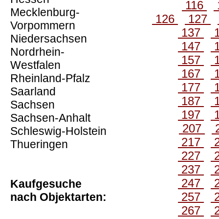
116
Mecklenburg-
126
127
Vorpommern
137
Niedersachsen
147
Nordrhein-
157
Westfalen
167
Rheinland-Pfalz
177
Saarland
187
Sachsen
197
Sachsen-Anhalt
207
Schleswig-Holstein
217
Thueringen
227
237
247
Kaufgesuche
257
nach Objektarten:
267