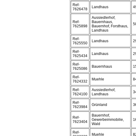
Ref-
Landhaus
4
7626478
Aussiedlerhof,
Ref-
Bauernhaus,
5
7625898
Bauernhof, Forsthaus,
Landhaus
Ref-
Landhaus
2
7625550
Ref-
Landhaus
2
7625434
Ref-
Bauernhaus
1
7625086
Ref-
Muehle
8
7624332
Ref-
Aussiedlerhof,
3
7624100
Landhaus
Ref-
Grünland
3
7623984
Bauernhof,
Ref-
Gewerbeimmobilie,
1
7623404
Wald
Ref-
Muehle
8